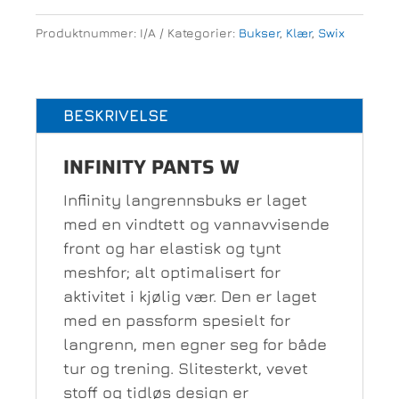
W
Produktnummer:
I/A
Kategorier:
Bukser
,
Klær
,
Swix
antall
BESKRIVELSE
INFINITY PANTS W
Infiinity langrennsbuks er laget
med en vindtett og vannavvisende
front og har elastisk og tynt
meshfor; alt optimalisert for
aktivitet i kjølig vær. Den er laget
med en passform spesielt for
langrenn, men egner seg for både
tur og trening. Slitesterkt, vevet
stoff og tidløs design er