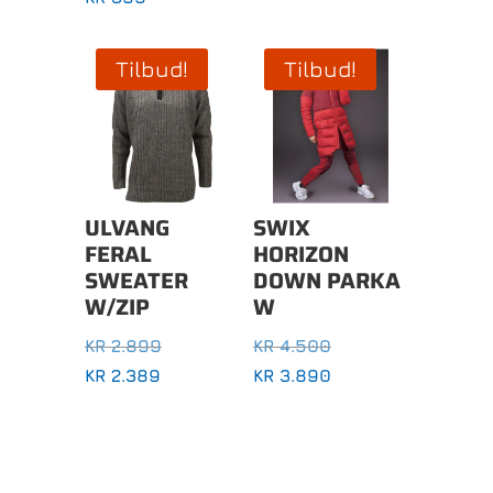
Tilbud!
Tilbud!
ULVANG
SWIX
FERAL
HORIZON
SWEATER
DOWN PARKA
W/ZIP
W
OPPRINNELIG
OPPRINNELIG
KR
2.899
KR
4.500
PRIS
PRIS
NÅVÆRENDE
NÅVÆRENDE
KR
2.389
KR
3.890
VAR:
VAR:
PRIS
PRIS
KR 2.899.
KR 4.500.
ER:
ER:
KR 2.389.
KR 3.890.