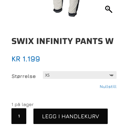
SWIX INFINITY PANTS W
KR
1.199
Størrelse
Nullstill
1 på lager
Swix
LEGG I HANDLEKURV
Infinity
pants