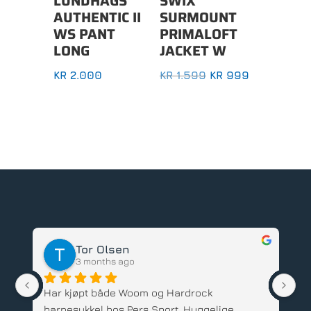
LUNDHAGS
SWIX
AUTHENTIC II
SURMOUNT
WS PANT
PRIMALOFT
LONG
JACKET W
OPPRINNELIG
NÅVÆREND
KR
2.000
KR
1.599
KR
999
PRIS
PRIS
VAR:
ER:
KR 1.599.
KR 999.
Tor Olsen
3 months ago
Har kjøpt både Woom og Hardrock 
Ve
barnesykkel hos Pers Sport. Hyggelige 
sy