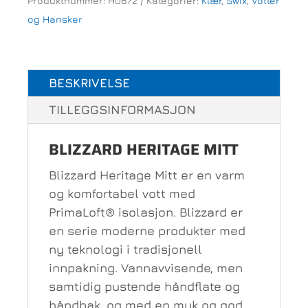
Produktnummer:
H0672
Kategorier:
Klær
,
Swix
,
Votter
antall
og Hansker
BESKRIVELSE
TILLEGGSINFORMASJON
BLIZZARD HERITAGE MITT
Blizzard Heritage Mitt er en varm
og komfortabel vott med
PrimaLoft® isolasjon. Blizzard er
en serie moderne produkter med
ny teknologi i tradisjonell
innpakning. Vannavvisende, men
samtidig pustende håndflate og
håndbak, og med en myk og god