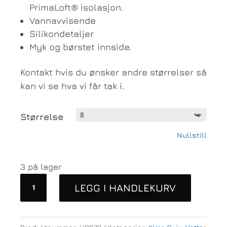
PrimaLoft® isolasjon.
Vannavvisende
Silikondetaljer
Myk og børstet innside.
Kontakt hvis du ønsker andre størrelser så
kan vi se hva vi får tak i.
Størrelse
Nullstill
3 på lager
Swix
LEGG I HANDLEKURV
Blizzard
Heritage
Mitt