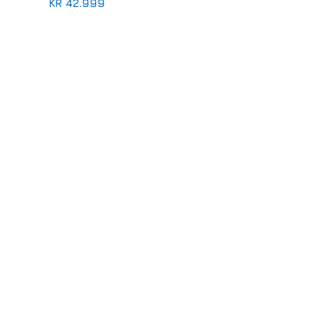
KR
42.999