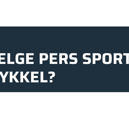
ELGE PERS SPOR
SYKKEL?
SERVICE SOM FØLG
d sentral beliggenhet på
kkel er en investering i
Når du handler hos Pers 
et og frihet – og derfor
selv etterpå. Vi har ege
deg ivaretatt før, under
oppfølging som gjør at s