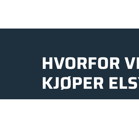
HVORFOR V
KJØPER EL
Pers Sport er din sykkelpartner, me
Oppsal kjøpesenter. Vi vet at en elsy
både hverdagsglede, komfort, tryggh
gjør vi alt vi kan for at du skal føle 