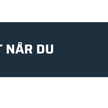
T NÅR DU
ER DEG HELE VEIEN
Sport, blir du ikke overlatt til deg
t verksted, raske reparasjonstider og
ykkelen din alltid er klar når du