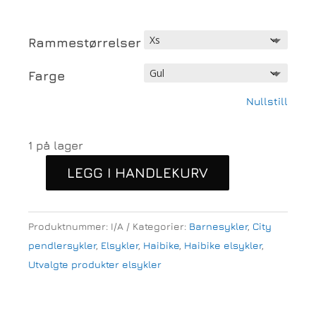
Rammestørrelser
Farge
Nullstill
1 på lager
LEGG I HANDLEKURV
Haibike
AllTrack
Kids
Produktnummer:
I/A
Kategorier:
Barnesykler
,
City
24t
pendlersykler
,
Elsykler
,
Haibike
,
Haibike elsykler
,
antall
Utvalgte produkter elsykler