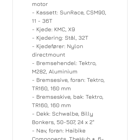
motor
- Kassett: SunRace, CSM90,
11 - 36T
- Kjede: KMC, X9
- Kjedering: Stål, 32T
- Kjedefører: Nylon
directmount
- Bremsehendel: Tektro,
M282, Aluminium
- Bremsesive, foran: Tektro,
TR160, 160 mm
- Bremseskive, bak: Tektro,
TR160, 160 mm
- Dekk: Schwalbe, Billy
Bonkers, 50-507, 24 x 2"
- Nav, foran: Haibike
Components, TheHub +, 6-