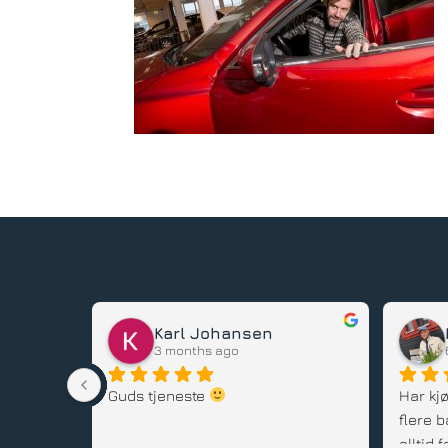
Karl Johansen
3 months ago
stedet, 
Guds tjeneste 
Har kjø
flere b
alltid