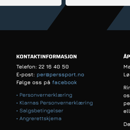
d, er fleksibel og veldig 
innstilt; Anbefales!
KONTAKTINFORMASJON
ÅP
Telefon: 22 16 40 50
Ma
E‑post:
per@perssport.no
Lø
Følge oss på
facebook
Ri
• Personvernerklæring
os
• Klarnas Personvernerklæring
pe
• Salgsbetingelser
el
• Angrerettskjema
De