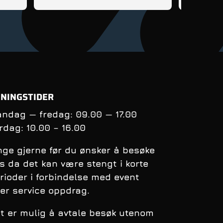
tips og rå
få kontrol
balanse nå
syklingens
oppfølging
andre sykl
NINGSTIDER
ndag — fredag: 09.00 — 17.00
rdag:
10.00 – 16.00
nge gjerne før du ønsker å besøke
s da det kan være stengt i korte
rioder i forbindelse med event
ler service oppdrag.
t er mulig å avtale besøk utenom