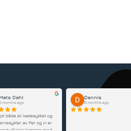
Mats Dahl
Dennis
6 months ago
6 months ago
pt både el-lastesykkel og 
arnesykler av Per og vi er 
 fornøyd! Han kommer med 