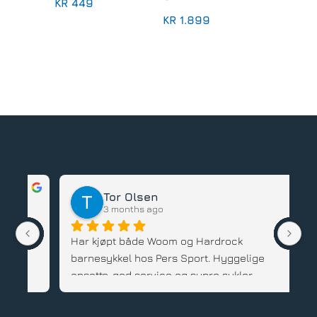
KR
449
KR
1.899
Tor Olsen
3 months ago
Har kjøpt både Woom og Hardrock 
Ve
barnesykkel hos Pers Sport. Hyggelige 
sy
ansatte, god service og supre sykler. 
ut
Anbefales.
Sy
Pe