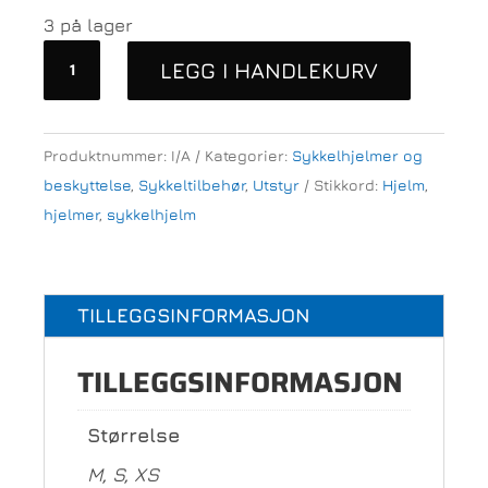
3 på lager
Woom
LEGG I HANDLEKURV
hjelm
antall
Produktnummer:
I/A
Kategorier:
Sykkelhjelmer og
beskyttelse
,
Sykkeltilbehør
,
Utstyr
Stikkord:
Hjelm
,
hjelmer
,
sykkelhjelm
TILLEGGSINFORMASJON
TILLEGGSINFORMASJON
Størrelse
M, S, XS