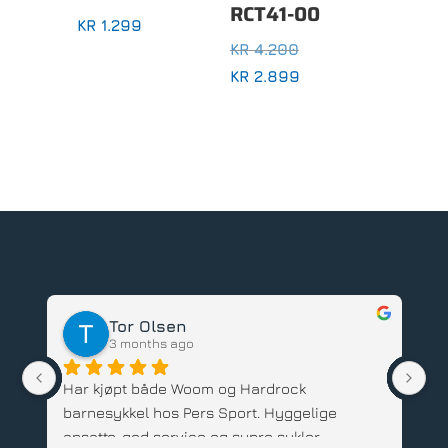
RCT41-00
KR
1.299
OPPRINNELIG
KR
4.200
PRIS
NÅVÆRENDE
KR
2.899
VAR:
PRIS
KR 4.200.
ER:
KR 2.899.
Tor Olsen
3 months ago
Har kjøpt både Woom og Hardrock 
Ve
barnesykkel hos Pers Sport. Hyggelige 
sy
ansatte, god service og supre sykler. 
ut