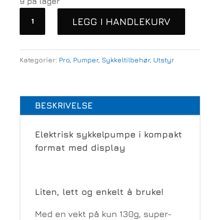
9 på lager
Topump
LEGG I HANDLEKURV
TB2
Pro
Elektrisk
Kategorier:
Pro
,
Pumper
,
Sykkeltilbehør
,
Utstyr
Mini
sykkelpumpe
antall
BESKRIVELSE
Elektrisk sykkelpumpe i kompakt
format med display
Liten, lett og enkelt å bruke!
Med en vekt på kun 130g, super-