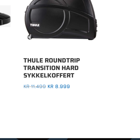
THULE ROUNDTRIP
TRANSITION HARD
SYKKELKOFFERT
OPPRINNELIG
NÅVÆRENDE
KR
11.499
KR
8.999
PRIS
PRIS
VAR:
ER:
KR 11.499.
KR 8.999.