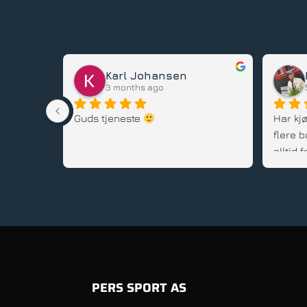
Karl Johansen
3 months ago
stedet, 
Guds tjeneste 
Har kjø
flere b
alltid
gode rå
service
PERS SPORT AS