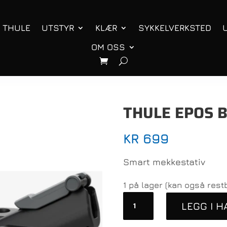
THULE
UTSTYR
KLÆR
SYKKELVERKSTED
OM OSS
THULE EPOS B
KR
699
Smart mekkestativ
1 på lager (kan også restb
Thule
LEGG I 
Epos
Bike