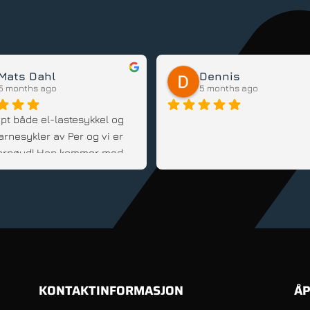
Mats Dahl
Dennis
5 months ago
5 months ago
pt både el-lastesykkel og 
arnesykler av Per og vi er 
 fornøyd! Han kommer med 
d, er fleksibel og veldig 
innstilt; Anbefales!
KONTAKTINFORMASJON
ÅP