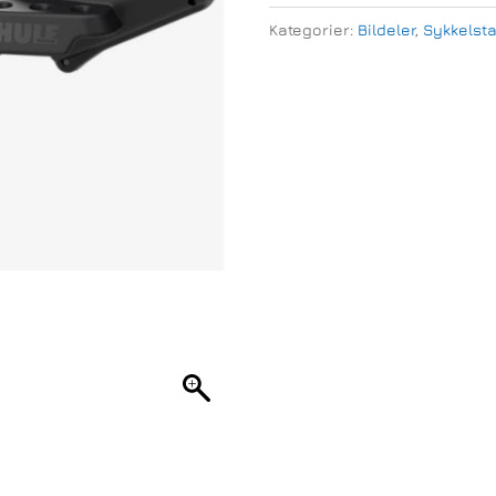
Repair
Kategorier:
Bildeler
,
Sykkelsta
Holder
antall