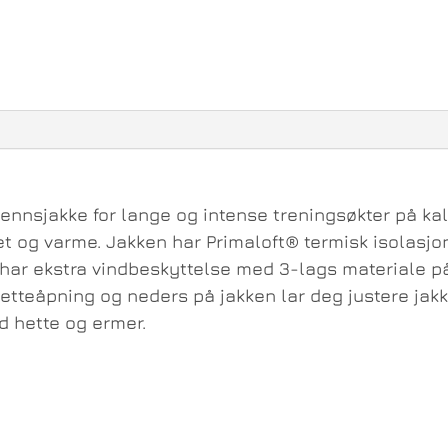
rennsjakke for lange og intense treningsøkter på k
 og varme. Jakken har Primaloft® termisk isolasjon 
 har ekstra vindbeskyttelse med 3-lags materiale p
etteåpning og neders på jakken lar deg justere jakk
ed hette og ermer.