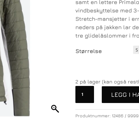
samt en lettere Primalo
vindbeskyttelse med 3-
Stretch-mansjetter i er
neders på jakken lar de
tre glidelåslommer i fro
Størrelse
2 på lager (kan også rest
Swix
LEGG I 
Nordic
Insulate
Jacket
Produktnummer:
12486 / 9999
W
antall