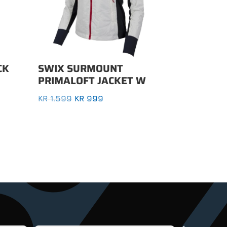
CK
SWIX SURMOUNT
PRIMALOFT JACKET W
OPPRINNELIG
NÅVÆRENDE
KR
1.599
KR
999
PRIS
PRIS
VAR:
ER:
KR 1.599.
KR 999.