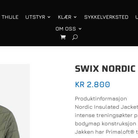
THULE
UTSTYR
KLÆR
SYKKELVERKSTED
OM OSS
SWIX NORDIC
KR
2.800
Produktinformasjon
Nordic Insulated Jacke
intense treningsøkter p
bodymap konstruksjon s
Jakken har Primaloft® t