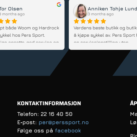
Mats Dahl
Dennis
5 months ago
5 months ago
pt både el-lastesykkel og 
arnesykler av Per og vi er 
 fornøyd! Han kommer med 
d, er fleksibel og veldig 
innstilt; Anbefales!
KONTAKTINFORMASJON
ÅP
Telefon: 22 16 40 50
Ma
E‑post:
per@perssport.no
Lø
Følge oss på
facebook
Ri