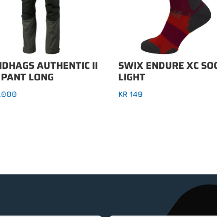
DHAGS AUTHENTIC II
SWIX ENDURE XC SO
 PANT LONG
LIGHT
.000
KR
149