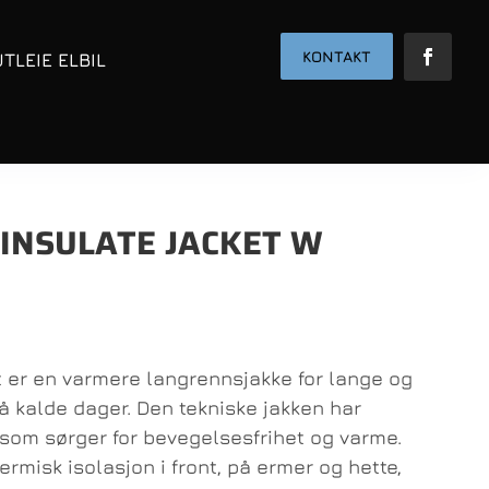
KONTAKT
UTLEIE ELBIL
 INSULATE JACKET W
t er en varmere langrennsjakke for lange og
å kalde dager. Den tekniske jakken har
om sørger for bevegelsesfrihet og varme.
ermisk isolasjon i front, på ermer og hette,