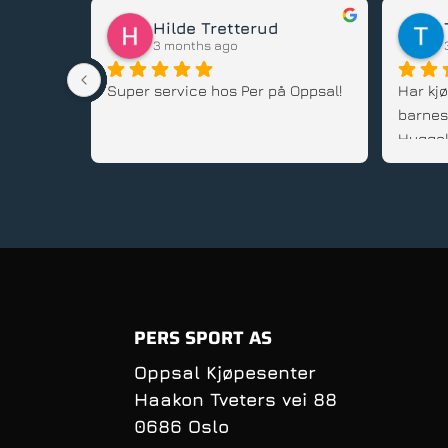
Karl Johansen
3 months ago
stedet, 
Guds tjeneste 
Har kjø
flere b
alltid
gode rå
service
PERS SPORT AS
Oppsal Kjøpesenter
Haakon Tveters vei 88
0686 Oslo