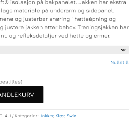
ft® isolasjon på bakpanelet. Jakken har ekstra
lags materiale på underarm og sidepanel.
mene og justerbar snøring i hetteåpning og
g justere jakken etter behov. Treningsjakken har
nt, og refleksdetaljer ved hette og ermer.
Nullstill
bestilles)
HANDLEKURV
0-4-1
Kategorier:
Jakker
,
Klær
,
Swix