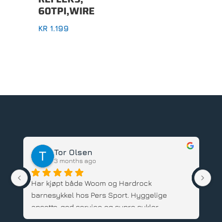
60TPI,WIRE
KR
1.199
Tor Olsen
3 months ago
Har kjøpt både Woom og Hardrock 
Ve
barnesykkel hos Pers Sport. Hyggelige 
sy
ansatte, god service og supre sykler. 
ut
Anbefales.
Sy