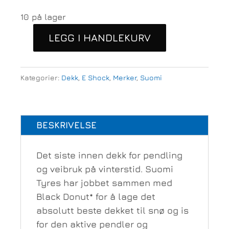
10 på lager
LEGG I HANDLEKURV
Suomi
Routa
TLR
Kategorier:
Dekk
,
E Shock
,
Merker
,
Suomi
eBike
28"
Piggdekk
BESKRIVELSE
50-
622,
248
Det siste innen dekk for pendling
pigger,
og veibruk på vinterstid. Suomi
Refleks,
Tyres har jobbet sammen med
60TPI,Wire
Black Donut* for å lage det
28x2,0
absolutt beste dekket til snø og is
antall
for den aktive pendler og