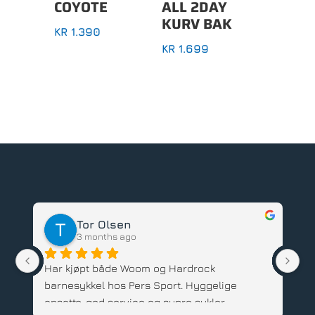
COYOTE
ALL 2DAY
KURV BAK
KR
1.390
KR
1.699
Tor Olsen
3 months ago
Har kjøpt både Woom og Hardrock 
Ve
barnesykkel hos Pers Sport. Hyggelige 
sy
ansatte, god service og supre sykler. 
ut