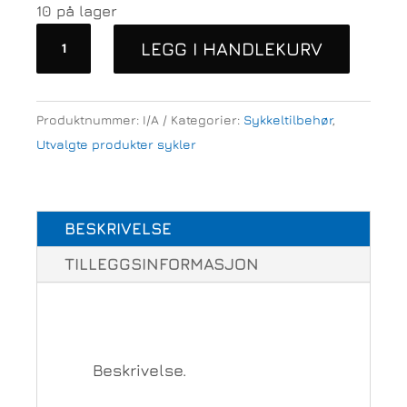
10 på lager
Skjermsett
LEGG I HANDLEKURV
Woom
Snap
Click-
Produktnummer:
I/A
Kategorier:
Sykkeltilbehør
,
On
Utvalgte produkter sykler
antall
BESKRIVELSE
TILLEGGSINFORMASJON
Beskrivelse.