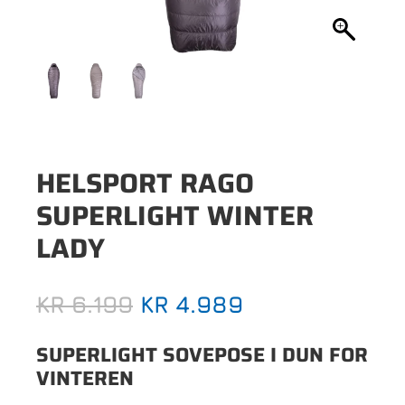
HELSPORT RAGO
SUPERLIGHT WINTER
LADY
OPPRINNELIG
NÅVÆRENDE
KR
6.199
KR
4.989
PRIS
PRIS
VAR:
ER:
SUPERLIGHT SOVEPOSE I DUN FOR
VINTEREN
KR 6.199.
KR 4.989.