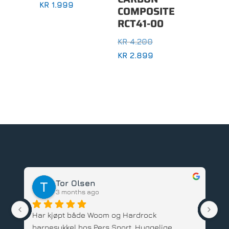
KR
1.999
COMPOSITE
RCT41-00
OPPRINNELIG
KR
4.200
PRIS
NÅVÆRENDE
KR
2.899
VAR:
PRIS
KR 4.200.
ER:
KR 2.899.
Tor Olsen
3 months ago
Har kjøpt både Woom og Hardrock 
Ve
barnesykkel hos Pers Sport. Hyggelige 
sy