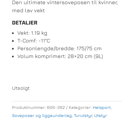
Den ultimate vintersoveposen til kvinner,
med lav vekt
DETALJER
Vekt: 1.19 kg
T-Comf: -11°C
Personlengde/bredde: 175/75 cm
Volum komprimert: 28×20 cm (9L)
Utsolgt
Produktnummer:
600-362
Kategorier:
Helsport
,
Soveposer og liggeunderlag
,
Turutstyr
,
Utstyr