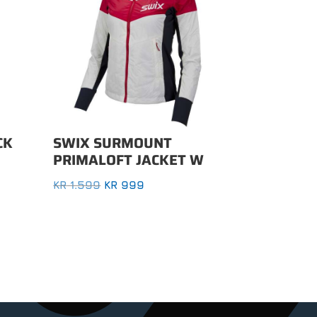
CK
SWIX SURMOUNT
PRIMALOFT JACKET W
OPPRINNELIG
NÅVÆRENDE
KR
1.599
KR
999
PRIS
PRIS
VAR:
ER:
KR 1.599.
KR 999.