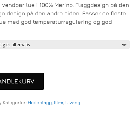
 vendbar lue i 100% Merino. Flaggdesign på den
go design på den andre siden. Passer de fleste
g lue med god temperaturregulering og god
HANDLEKURV
Kategorier:
Hodeplagg
,
Klær
,
Ulvang