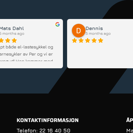
berit haugård
Stina Jenseth
6 months ago
6 months ago
i sporten på Oppsal er flink 
Strålende service! Blir alltid
serviser rep. Og veldig 
godt i mot. Tenkte å kjøpe n
lpsom og har kjempe mange 
batteri på sykkelen som jeg
te sykler. Og han skaffer det 
av Pers for nesten 5 år sid
e du trenger til sykling og 
det gikk på reklamasjon sa
. Flott butikk. Beste 
vi fikk nytt batteri.
elbutikken ever.
KONTAKTINFORMASJON
ÅP
Telefon: 22 16 40 50
Ma