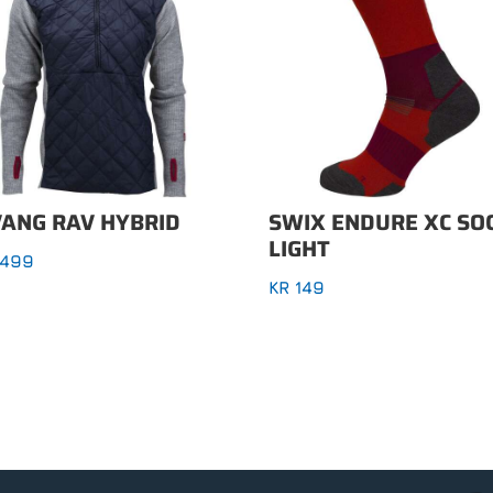
VANG RAV HYBRID
SWIX ENDURE XC SO
LIGHT
.499
KR
149