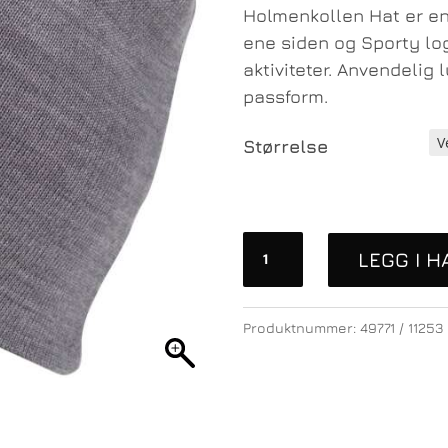
Holmenkollen Hat er en
ene siden og Sporty lo
aktiviteter. Anvendeli
passform.
Størrelse
Ulvang
LEGG I 
Holmenkollen
Hat
antall
Produktnummer:
49771 / 11253