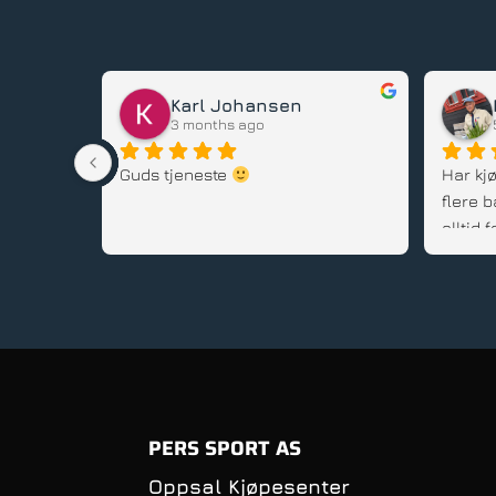
Dag Helge Rognlien
6 months ago
Veldig god oppfølging ved valg av 
Per 
sykkel til min datter som skulle 
med 
lære seg å sykle. I tillegg gode 
hje
tips og råd for hvordan lære seg å 
flot
få kontroll på sykkelen og øve 
mest
balanse når hun skulle lære seg 
klær
syklingens edle kunst. Også god 
sykk
oppfølging og hjelp med våre 
andre sykler.
PERS SPORT AS
Oppsal Kjøpesenter