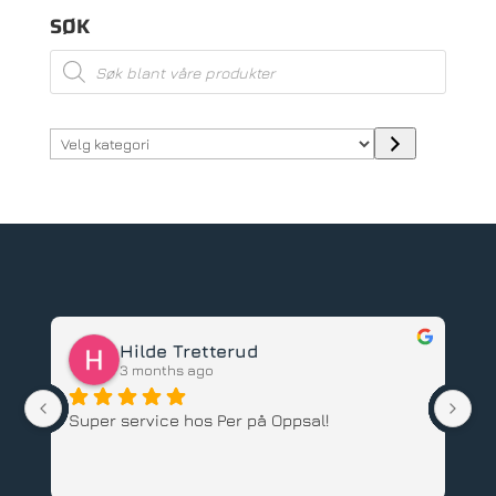
SØK
Products
search
Velg
kategori
Hilde Tretterud
3 months ago
Super service hos Per på Oppsal!
Ha
ba
an