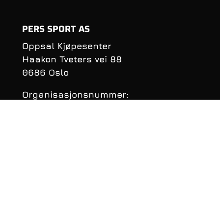
PERS SPORT AS
Oppsal Kjøpesenter
Haakon Tveters vei 88
0686 Oslo
Organisasjonsnummer:
990 981 620
KONTAKTINFORMASJON
Telefon: 22 16 40 50
E‑post:
per@perssport.no
Følge oss på
facebook
• Personvernerklæring
• Klarnas Personvernerklæring