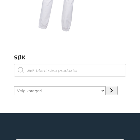
SØK
Products
search
Velg
kategori