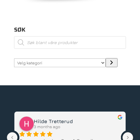
SØK
Products
search
Velg
kategori
Hilde Tretterud
3 months ago