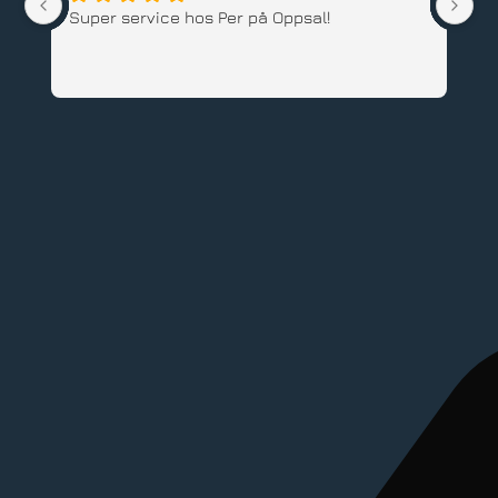
Super service hos Per på Oppsal!
Ha
ba
an
An