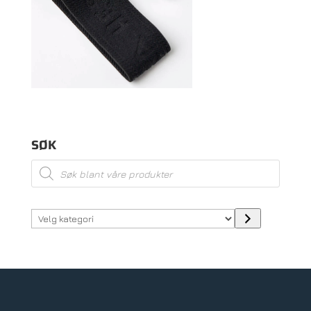
SØK
Products
search
Velg
kategori