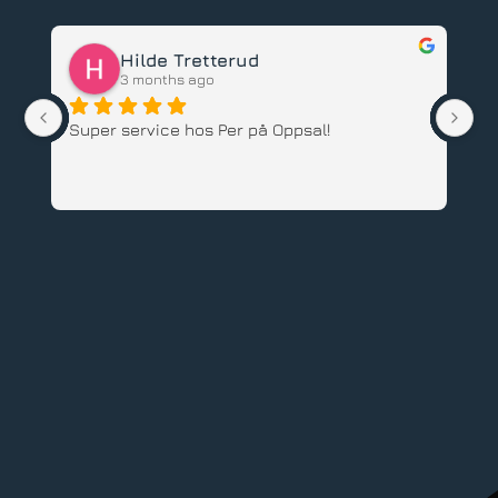
Tor Olsen
3 months ago
Har kjøpt både Woom og Hardrock 
barnesykkel hos Pers Sport. Hyggelige 
ansatte, god service og supre sykler. 
Anbefales.