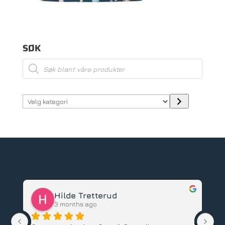
SØK
Products
search
Velg
kategori
Hilde Tretterud
3 months ago