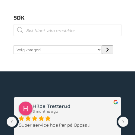
SØK
Products
search
Velg
kategori
Hilde Tretterud
3 months ago
Super service hos Per på Oppsal!
Ha
ba