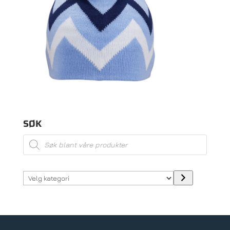
SØK
Products
search
Velg
kategori