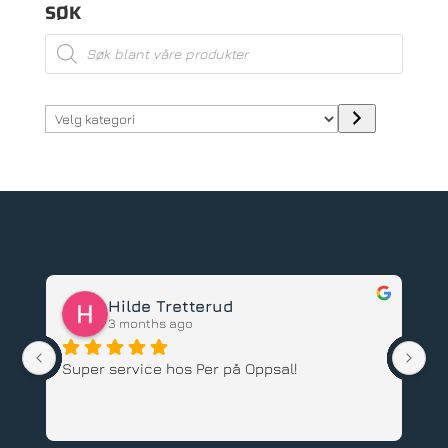
SØK
Products
search
Velg
kategori
Hilde Tretterud
3 months ago
Super service hos Per på Oppsal!
Har 
barn
ansat
Anbe