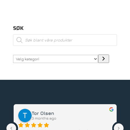
SØK
Products
search
Velg
kategori
Tor Olsen
3 months ago