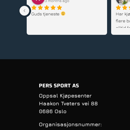
3 months ago
stedet, 
Guds tjeneste 
Har kjø
flere b
alltid
gode rå
service
PERS SPORT AS
Oppsal Kjøpesenter
Haakon Tveters vei 88
0686 Oslo
Organisasjonsnummer: