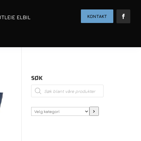
KONTAKT
UTLEIE ELBIL
SØK
Products
search
Velg
kategori