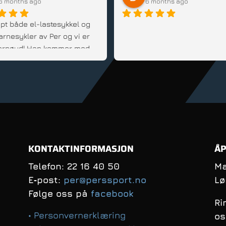
6 months ago
6 months ago
pt både el-lastesykkel og 
arnesykler av Per og vi er 
 fornøyd! Han kommer med 
d, er fleksibel og veldig 
innstilt; Anbefales!
KONTAKTINFORMASJON
ÅP
Telefon: 22 16 40 50
Ma
E‑post:
per@perssport.no
Lø
Følge oss på
facebook
Ri
• Personvernerklæring
os