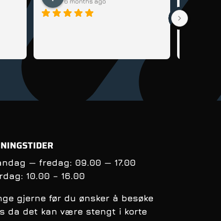
6 months ago
6 m
Veldig god
sykkel til 
lære seg å 
tips og rå
få kontrol
balanse nå
syklingens
oppfølging
andre sykl
NINGSTIDER
ndag — fredag: 09.00 — 17.00
rdag:
10.00 – 16.00
nge gjerne før du ønsker å besøke
s da det kan være stengt i korte