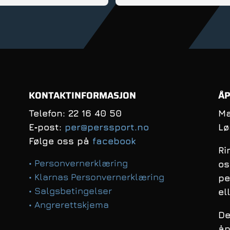
d, er fleksibel og veldig 
innstilt; Anbefales!
KONTAKTINFORMASJON
ÅP
Telefon: 22 16 40 50
Ma
E‑post:
per@perssport.no
Lø
Følge oss på
facebook
Ri
• Personvernerklæring
os
• Klarnas Personvernerklæring
pe
• Salgsbetingelser
el
• Angrerettskjema
De
åp