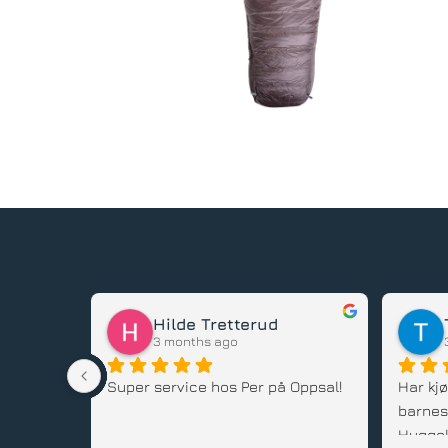
Karl Johansen
3 months ago
 stedet, 
Guds tjeneste 
Har kj
flere b
alltid