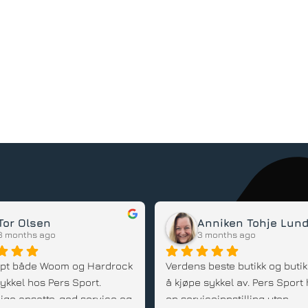
Mats Dahl
Dennis
6 months ago
6 months ago
øpt både el-lastesykkel og 
arnesykler av Per og vi er 
 fornøyd! Han kommer med 