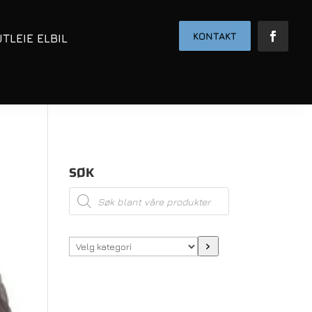
KONTAKT
UTLEIE ELBIL
SØK
Products
search
Velg
kategori