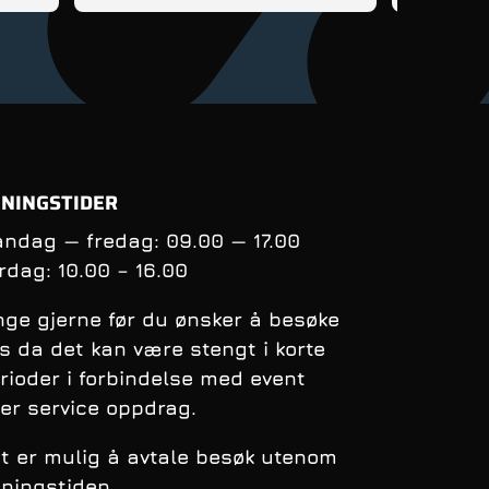
tips og rå
få kontrol
balanse n
syklingen
oppfølgin
andre sykl
NINGSTIDER
ndag — fredag: 09.00 — 17.00
rdag:
10.00 – 16.00
nge gjerne før du ønsker å besøke
s da det kan være stengt i korte
rioder i forbindelse med event
ler service oppdrag.
t er mulig å avtale besøk utenom
ningstiden.