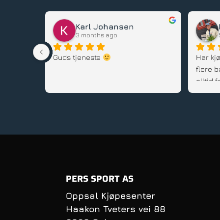
Karl Johansen
3 months ago
stedet, 
Guds tjeneste 
Har kjø
flere b
alltid
gode rå
service
PERS SPORT AS
Oppsal Kjøpesenter
Haakon Tveters vei 88