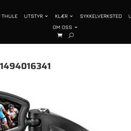
THULE
UTSTYR
KLÆR
SYKKELVERKSTED
OM OSS
 1494016341