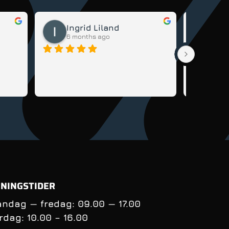
Ingrid Liland
Da
6 months ago
6 m
Veldig god
sykkel til 
lære seg å 
tips og rå
få kontrol
balanse nå
syklingens
oppfølging
andre sykl
NINGSTIDER
ndag — fredag: 09.00 — 17.00
rdag:
10.00 – 16.00