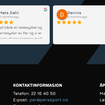
Mats Dahl
Dennis
5 months ago
5 months ago
pt både el-lastesykkel og 
arnesykler av Per og vi er 
 fornøyd! Han kommer med 
d, er fleksibel og veldig 
innstilt; Anbefales!
KONTAKTINFORMASJON
ÅP
Telefon: 22 16 40 50
Ma
E‑post:
per@perssport.no
Lø