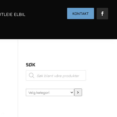
KONTAKT
UTLEIE ELBIL
SØK
Products
search
Velg
kategori