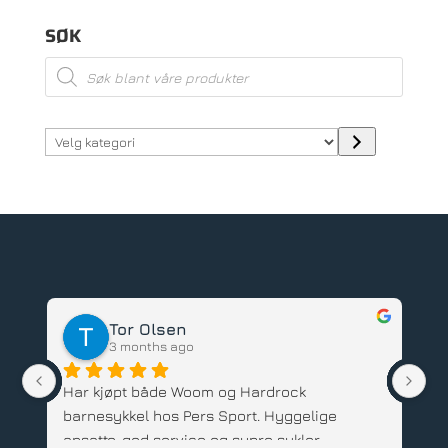
SØK
Products
search
Velg
kategori
Tor Olsen
3 months ago
Har kjøpt både Woom og Hardrock 
Ve
barnesykkel hos Pers Sport. Hyggelige 
sy
ansatte, god service og supre sykler. 
ut