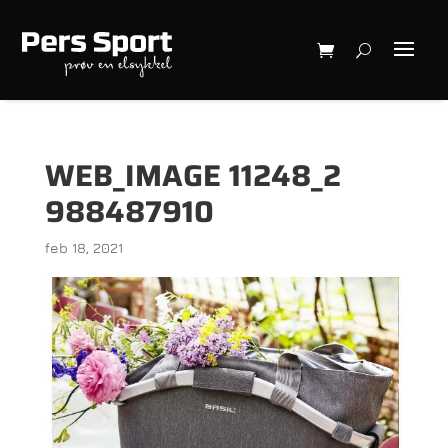
WEB_IMAGE 11248_2
988487910
feb 18, 2021