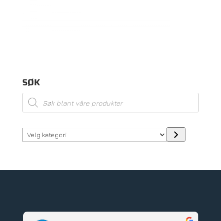
SØK
Products
search
Velg
kategori