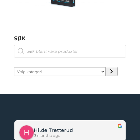
SØK
Products
search
Velg
kategori
Hilde Tretterud
3 months ago