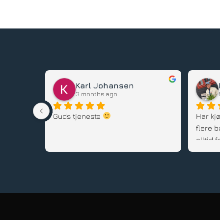
Karl Johansen
3 months ago
stedet, 
Guds tjeneste 
Har kjø
flere b
alltid
gode rå
service