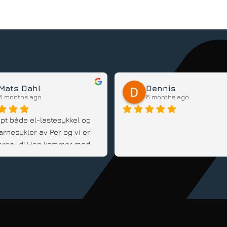
Mats Dahl
Dennis
6 months ago
6 months ago
pt både el-lastesykkel og 
arnesykler av Per og vi er 
 fornøyd! Han kommer med 
d, er fleksibel og veldig 
innstilt; Anbefales!