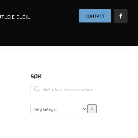
KONTAKT
UTLEIE ELBIL
SØK
Products
search
Velg
kategori