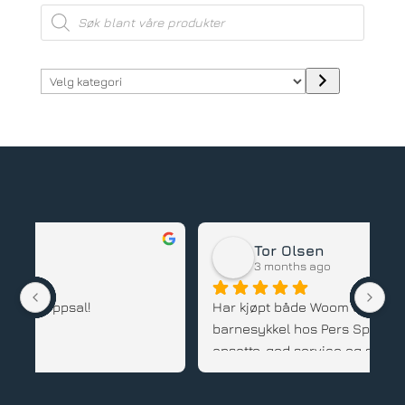
Products
search
Velg
kategori
Tor Olsen
3 months ago
Har kjøpt både Woom og Hardrock 
Ve
barnesykkel hos Pers Sport. Hyggelige 
sy
ansatte, god service og supre sykler. 
ut
Anbefales.
Sy
Pe