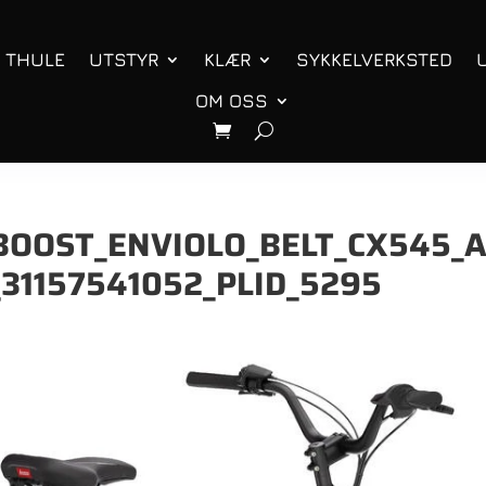
THULE
UTSTYR
KLÆR
SYKKELVERKSTED
OM OSS
OOST_ENVIOLO_BELT_CX545_
31157541052_PLID_5295