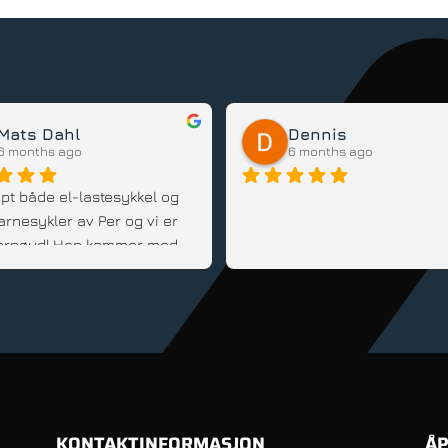
Mats Dahl
Dennis
6 months ago
6 months ago
pt både el-lastesykkel og 
arnesykler av Per og vi er 
 fornøyd! Han kommer med 
d, er fleksibel og veldig 
innstilt; Anbefales!
KONTAKTINFORMASJON
ÅP