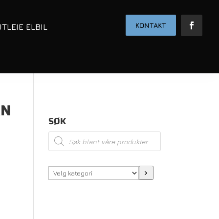
KONTAKT
UTLEIE ELBIL
AN
SØK
Products
search
Velg
kategori