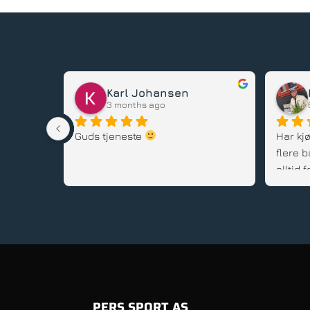
Karl Johansen
3 months ago
stedet, 
Guds tjeneste 
Har kjø
flere b
alltid
gode rå
service
PERS SPORT AS