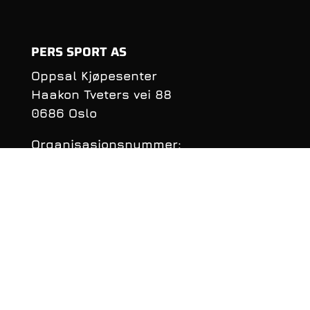
PERS SPORT AS
Oppsal Kjøpesenter
Haakon Tveters vei 88
0686 Oslo
Organisasjonsnummer:
990 981 620
KONTAKTINFORMASJON
Telefon: 22 16 40 50
E‑post:
per@perssport.no
Følge oss på
facebook
• Personvernerklæring