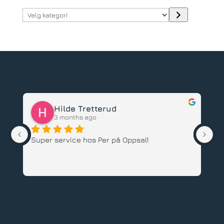
Velg
kategori
Hilde Tretterud
3 months ago
Super service hos Per på Oppsal!
Ha
ba
an
An