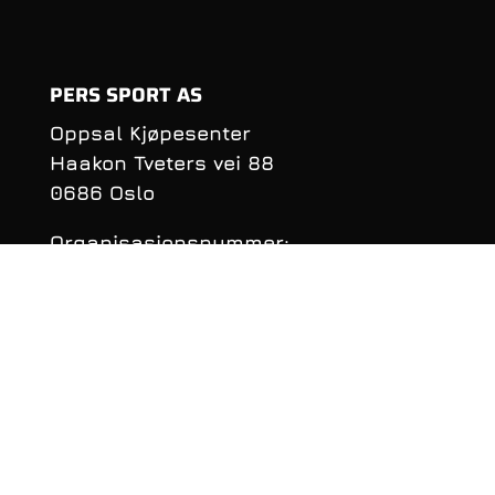
PERS SPORT AS
Oppsal Kjøpesenter
Haakon Tveters vei 88
0686 Oslo
Organisasjonsnummer:
990 981 620
KONTAKTINFORMASJON
Telefon: 22 16 40 50
E‑post:
per@perssport.no
Følge oss på
facebook
• Personvernerklæring