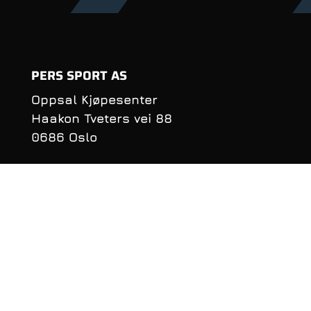
PERS SPORT AS
Oppsal Kjøpesenter
Haakon Tveters vei 88
0686 Oslo
Organisasjonsnummer:
990 981 620
KONTAKTINFORMASJON
Telefon: 22 16 40 50
E‑post:
per@perssport.no
Følge oss på
facebook