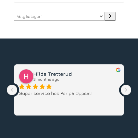
Velg
kategori
Hilde Tretterud
3 months ago
Super service hos Per på Oppsal!
Ha
ba
an
An