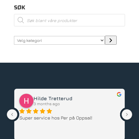
SØK
Products
search
Velg
kategori
Hilde Tretterud
To
3 months ago
3 m
Super service hos Per på Oppsal!
Har kjøp
barnesykk
ansatte, 