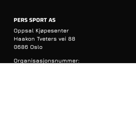
PERS SPORT AS
Oppsal Kjøpesenter
Haakon Tveters vei 88
0686 Oslo
Organisasjonsnummer:
990 981 620
KONTAKTINFORMASJON
Telefon: 22 16 40 50
E‑post:
per@perssport.no
Følge oss på
facebook
• Personvernerklæring