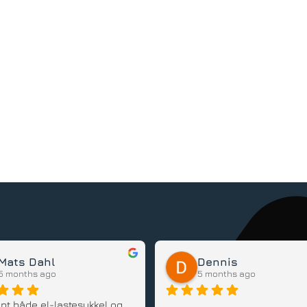
Mats Dahl
Dennis
5 months ago
5 months ago
pt både el-lastesykkel og 