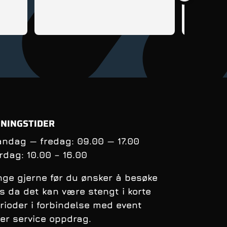
sykkel til 
lære seg å 
tips og rå
få kontrol
balanse nå
syklingens
oppfølging
andre sykl
NINGSTIDER
ndag — fredag: 09.00 — 17.00
rdag:
10.00 – 16.00
nge gjerne før du ønsker å besøke
s da det kan være stengt i korte
rioder i forbindelse med event
ler service oppdrag.