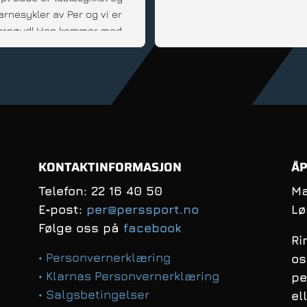
arnesykler av Per og vi er 
 fornøyd! Han kommer med 
d, er fleksibel og veldig 
innstilt; Anbefales!
KONTAKTINFORMASJON
ÅP
Telefon: 22 16 40 50
Ma
E‑post:
per@perssport.no
Lø
Følge oss på
facebook
Ri
• Personvernerklæring
os
• Klarnas Personvernerklæring
pe
• Salgsbetingelser
el