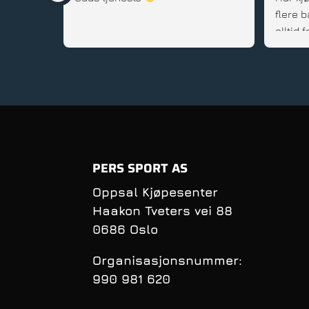
flere b
alltid
gode rå
service
PERS SPORT AS
Oppsal Kjøpesenter
Haakon Tveters vei 88
0686 Oslo
Organisasjonsnummer:
990 981 620