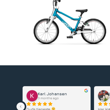
Karl Johansen
3 months ago
stedet, 
Guds tjeneste 
Har kjø