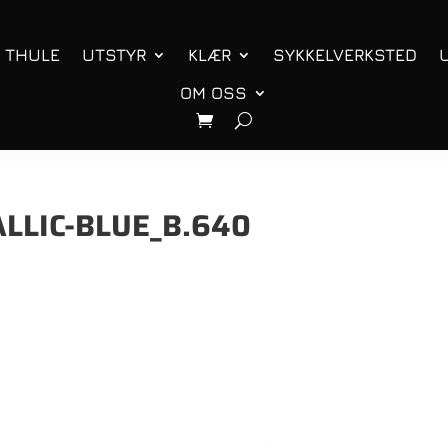
THULE
UTSTYR
KLÆR
SYKKELVERKSTED
OM OSS
LLIC-BLUE_B.640