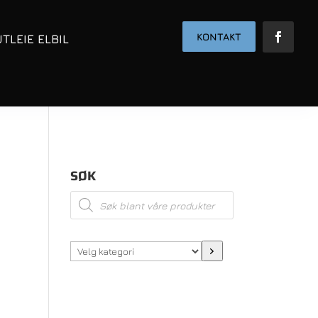
KONTAKT
UTLEIE ELBIL
SØK
Products
search
Velg
kategori