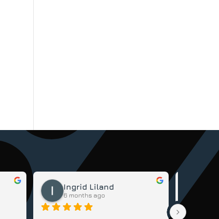
Ingrid Liland
Da
6 months ago
6 m
Veldig god