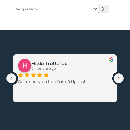
Velg
kategori
Hilde Tretterud
3 months ago
Super service hos Per på Oppsal!
Ha
ba
an
An