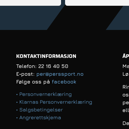
d, er fleksibel og veldig 
innstilt; Anbefales!
KONTAKTINFORMASJON
ÅP
Telefon: 22 16 40 50
Ma
E‑post:
per@perssport.no
Lø
Følge oss på
facebook
Ri
• Personvernerklæring
os
• Klarnas Personvernerklæring
pe
• Salgsbetingelser
el
• Angrerettskjema
De