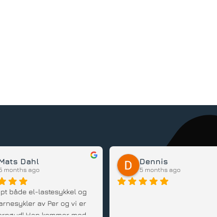
Mats Dahl
Dennis
5 months ago
5 months ago
pt både el-lastesykkel og 
arnesykler av Per og vi er 
 fornøyd! Han kommer med 