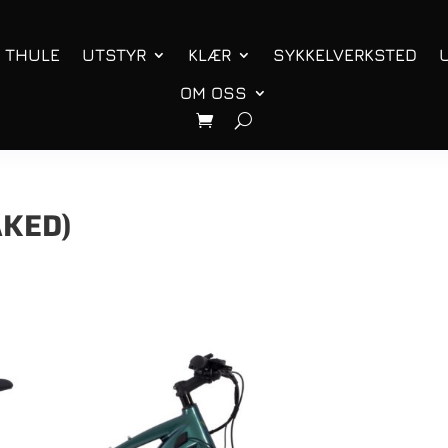
THULE
UTSTYR
KLÆR
SYKKELVERKSTED
OM OSS
AKED)