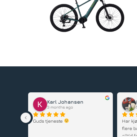
Karl Johansen
3 months ago
stedet, 
Guds tjeneste 
Har kjø
flere b
alltid