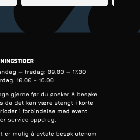
tips og rå
få kontrol
balanse nå
syklingens
oppfølging
andre sykl
NINGSTIDER
ndag — fredag: 09.00 — 17.00
rdag:
10.00 – 16.00
nge gjerne før du ønsker å besøke
s da det kan være stengt i korte
rioder i forbindelse med event
ler service oppdrag.
t er mulig å avtale besøk utenom