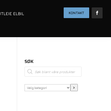
KONTAKT
UTLEIE ELBIL
SØK
Products
search
Velg
kategori