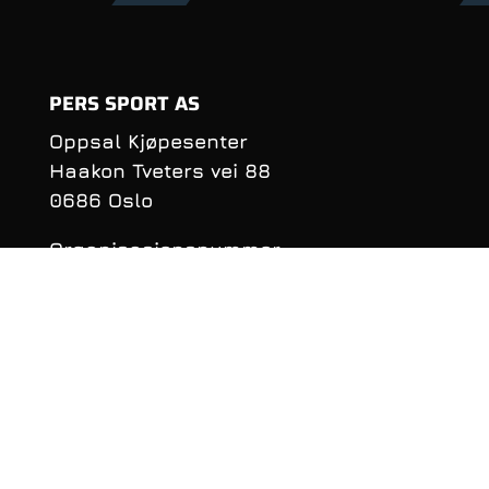
PERS SPORT AS
Oppsal Kjøpesenter
Haakon Tveters vei 88
0686 Oslo
Organisasjonsnummer:
990 981 620
KONTAKTINFORMASJON
Telefon: 22 16 40 50
E‑post:
per@perssport.no
Følge oss på
facebook