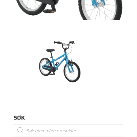
SØK
Products
search