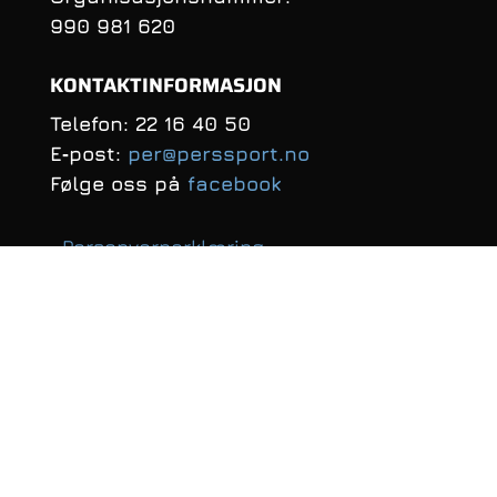
990 981 620
KONTAKTINFORMASJON
Telefon: 22 16 40 50
E‑post:
per@perssport.no
Følge oss på
facebook
• Personvernerklæring
• Klarnas Personvernerklæring
• Salgsbetingelser
• Angrerettskjema
ÅPNINGSTIDER
Mandag — fredag: 09.00 — 17.00
Lørdag:
10.00 – 16.00