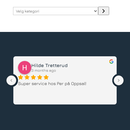
Velg
kategori
Hilde Tretterud
3 months ago
Super service hos Per på Oppsal!
Ha
ba
an
An