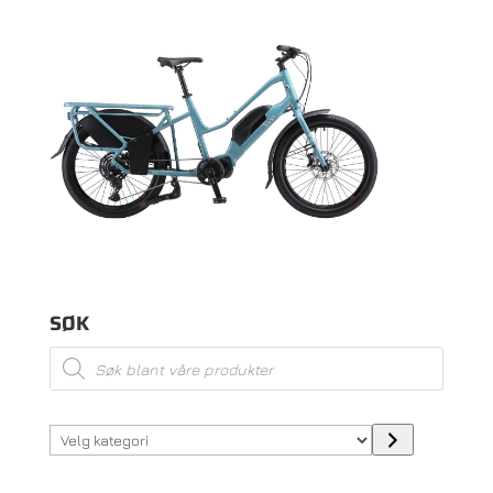
SØK
Products
search
Velg
kategori