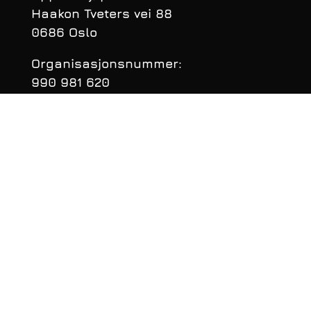
Haakon Tveters vei 88
0686 Oslo
Organisasjonsnummer:
990 981 620
KONTAKTINFORMASJON
Telefon: 22 16 40 50
E‑post:
per@perssport.no
Følge oss på
facebook
• Personvernerklæring
• Klarnas Personvernerklæring
• Salgsbetingelser
• Angrerettskjema