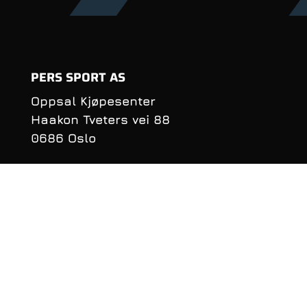
PERS SPORT AS
Oppsal Kjøpesenter
Haakon Tveters vei 88
0686 Oslo
Organisasjonsnummer:
990 981 620
KONTAKTINFORMASJON
Telefon: 22 16 40 50
E‑post:
per@perssport.no
Følge oss på
facebook