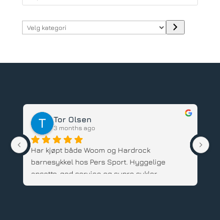
Velg
kategori
Tor Olsen
3 months ago
Har kjøpt både Woom og Hardrock 
Ve
barnesykkel hos Pers Sport. Hyggelige 
sy
ansatte, god service og supre sykler. 
ut
Anbefales.
Sy
Pe
rø