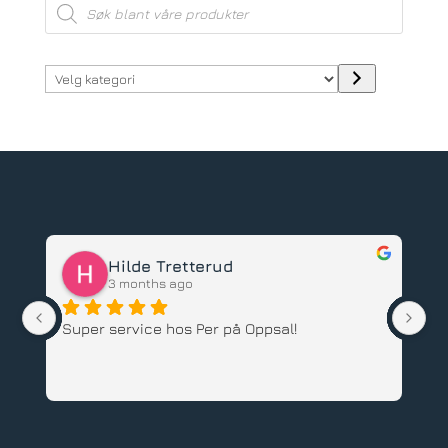
Products
search
Velg
kategori
Hilde Tretterud
3 months ago
Super service hos Per på Oppsal!
Ha
ba
an
An