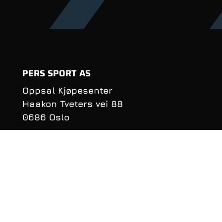
PERS SPORT AS
Oppsal Kjøpesenter
Haakon Tveters vei 88
0686 Oslo
Organisasjonsnummer:
990 981 620
KONTAKTINFORMASJON
Telefon: 22 16 40 50
E‑post:
per@perssport.no