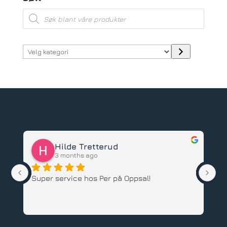
Products
search
Velg
kategori
Hilde Tretterud
3 months ago
Super service hos Per på Oppsal!
Ha
ba
an
An