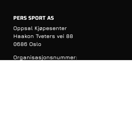
PERS SPORT AS
Oppsal Kjøpesenter
Haakon Tveters vei 88
0686 Oslo
Organisasjonsnummer:
990 981 620
KONTAKTINFORMASJON
Telefon: 22 16 40 50
E‑post:
per@perssport.no
Følge oss på
facebook
• Personvernerklæring
• Klarnas Personvernerklæring