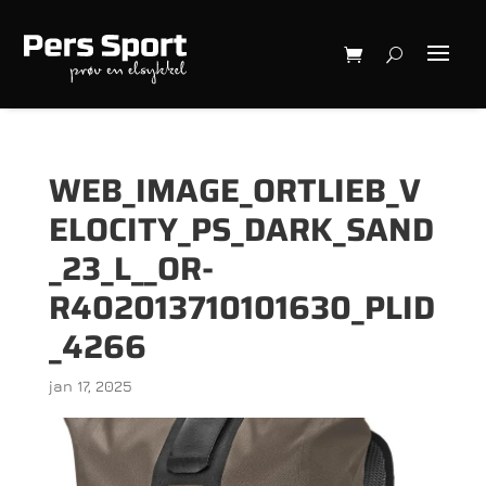
WEB_IMAGE_ORTLIEB_V
ELOCITY_PS_DARK_SAND
_23_L__OR-
R402013710101630_PLID
_4266
jan 17, 2025