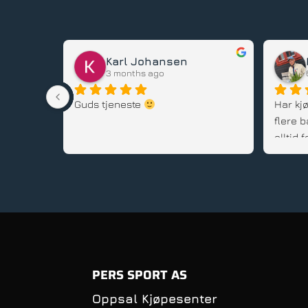
Karl Johansen
3 months ago
stedet, 
Guds tjeneste 
Har kjø
flere b
alltid
gode rå
service
PERS SPORT AS
Oppsal Kjøpesenter