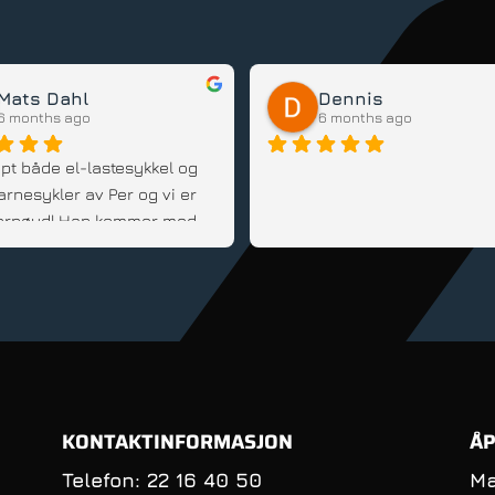
Mats Dahl
Dennis
6 months ago
6 months ago
pt både el-lastesykkel og 
arnesykler av Per og vi er 
 fornøyd! Han kommer med 
d, er fleksibel og veldig 
innstilt; Anbefales!
KONTAKTINFORMASJON
ÅP
Telefon: 22 16 40 50
Ma